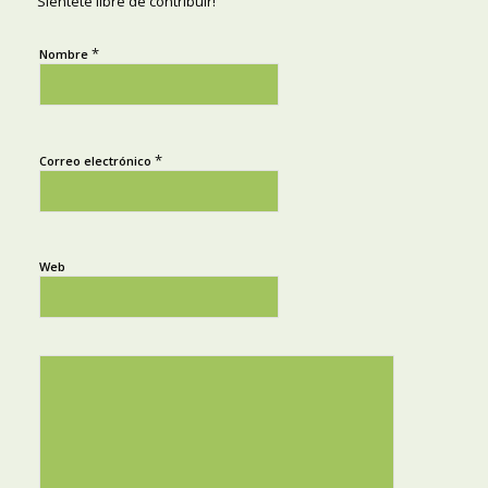
Siéntete libre de contribuir!
*
Nombre
*
Correo electrónico
Web