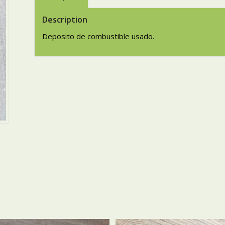
Description
Deposito de combustible usado.