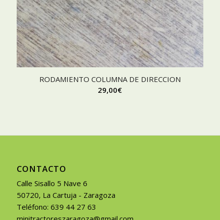
RODAMIENTO COLUMNA DE DIRECCION
29,00
€
CONTACTO
Calle Sisallo 5 Nave 6
50720, La Cartuja - Zaragoza
Teléfono: 639 44 27 63
minitractoreszaragoza@gmail.com