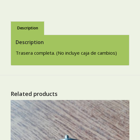
Description
Description
Trasera completa. (No incluye caja de cambios)
Related products