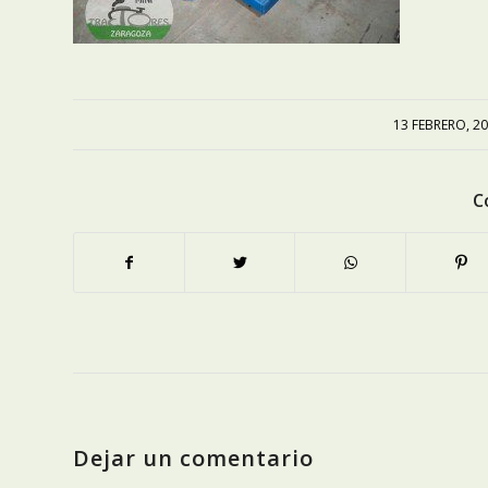
13 FEBRERO, 2
/
C
Dejar un comentario