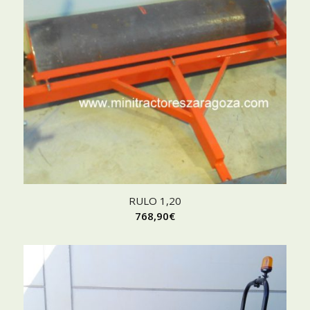
RULO 1,20
768,90
€