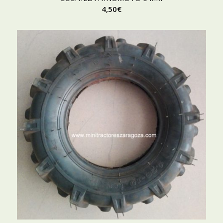
4,50
€