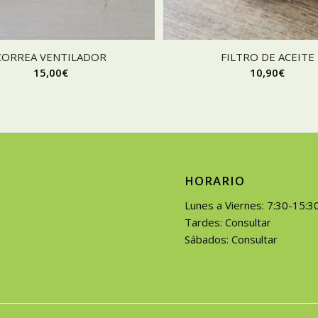
CORREA VENTILADOR
FILTRO DE ACEITE
15,00
€
10,90
€
HORARIO
Lunes a Viernes: 7:30-15:3
Tardes: Consultar
Sábados: Consultar