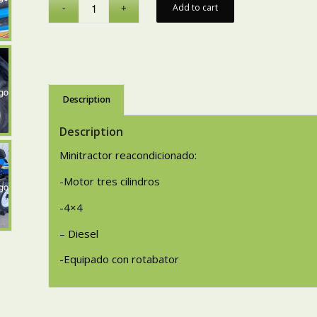
Add to cart
Description
Description
Minitractor reacondicionado:
-Motor tres cilindros
-4×4
– Diesel
-Equipado con rotabator