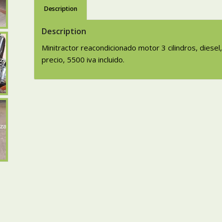
Description
Description
Minitractor reacondicionado motor 3 cilindros, diesel
precio, 5500 iva incluido.