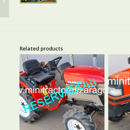
TU165F….VENDIDO¡¡¡
Related products