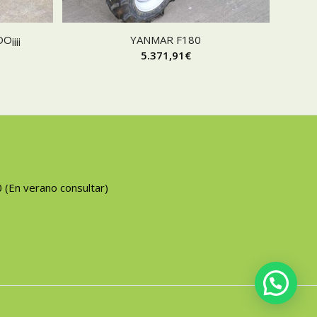
¡¡¡¡
YANMAR F180
5.371,91
€
0 (En verano consultar)