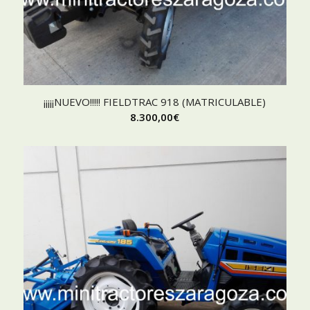
¡¡¡¡¡NUEVO!!!!! FIELDTRAC 918 (MATRICULABLE)
8.300,00
€