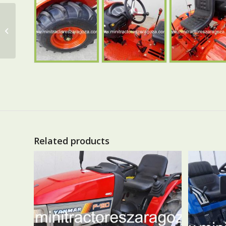
¡¡¡¡¡NUEVO!!!!! FIELDTRAC
918 (MATRICULABLE)
Related products