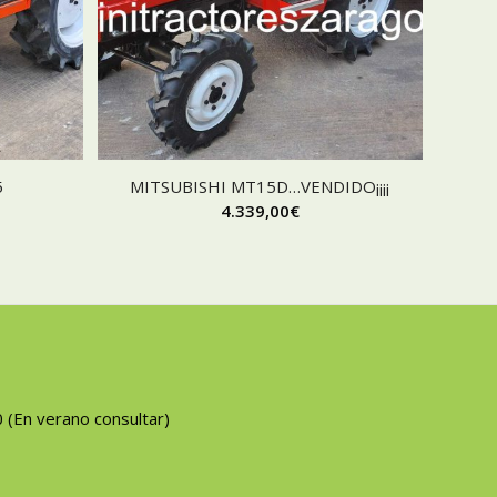
5
MITSUBISHI MT15D…VENDIDO¡¡¡¡
4.339,00
€
0 (En verano consultar)