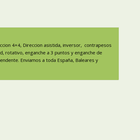
accion 4×4, Direccion asistida, inversor, contrapesos
d, rotativo, enganche a 3 puntos y enganche de
prendente. Enviamos a toda España, Baleares y