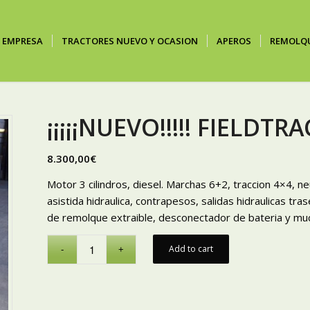
EMPRESA
TRACTORES NUEVO Y OCASION
APEROS
REMOLQ
¡¡¡¡¡NUEVO!!!!! FIELDT
8.300,00
€
Motor 3 cilindros, diesel. Marchas 6+2, traccion 4×4, n
asistida hidraulica, contrapesos, salidas hidraulicas t
de remolque extraible, desconectador de bateria y mu
Add to cart