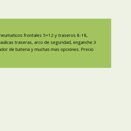
, neumaticos frontales 5×12 y traseros 8-18,
draulicas traseras, arco de seguridad, enganche 3
ador de bateria y muchas mas opciones. Precio