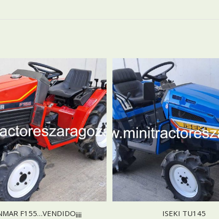
NMAR F155…VENDIDO¡¡¡¡
ISEKI TU145