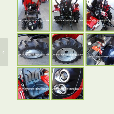
¡¡¡¡NUEVO!!! FIELDTRAC
927 MATRICULABLE