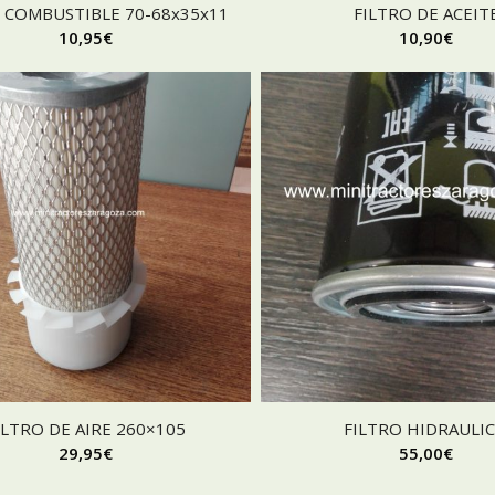
 COMBUSTIBLE 70-68x35x11
FILTRO DE ACEIT
10,95
€
10,90
€
ILTRO DE AIRE 260×105
FILTRO HIDRAULI
29,95
€
55,00
€