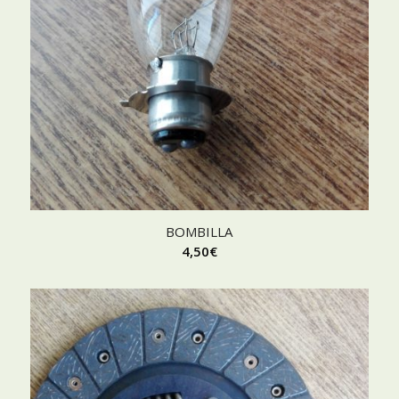
BOMBILLA
4,50
€