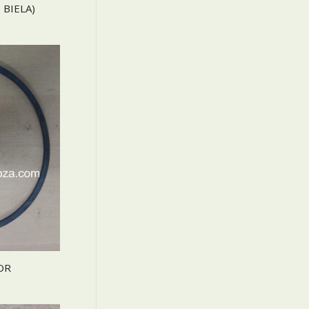
 BIELA)
OR