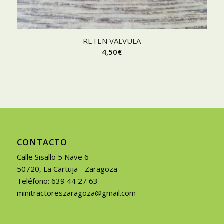
RETEN VALVULA
4,50
€
CONTACTO
Calle Sisallo 5 Nave 6
50720, La Cartuja - Zaragoza
Teléfono: 639 44 27 63
minitractoreszaragoza@gmail.com