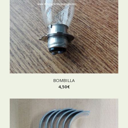
BOMBILLA
4,50
€