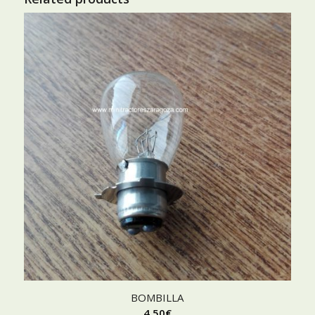
BOMBILLA
4,50
€